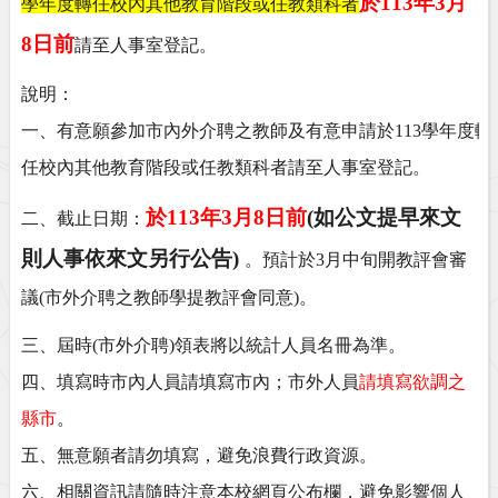
於
113
年
3
月
學年度轉任校內其他教育階段或任教類科者
8
日前
請至人事室登記。
說明：
一、有意願參加市內外介聘之教師及有意申請於
113
學年度轉
任校內其他教育階段或任教類科者請至人事室登記
。
於
113
年
3
月
8
日前
(
如公文提早來文
二、截止日期：
則人事依來文另行公告
)
。預計於
3
月中旬開教評會審
議
(
市外介聘之教師學提教評會同意
)
。
三、屆時
(
市外介聘
)
領表將以統計人員名冊為準。
四、填寫時市內人員請填寫市內；市外人員
請填寫欲調之
縣市
。
五、無意願者請勿填寫，避免浪費行政資源。
六、相關資訊請隨時注意本校網頁公布欄，避免影響個人