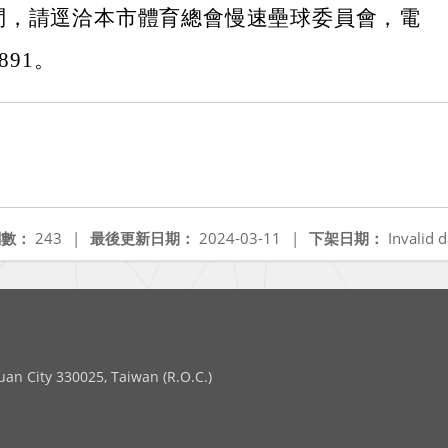
問，請逕洽本市體育總會慢速壘球委員會，電
2891。
閱數：
243
|
最後更新日期：
2024-03-11
|
下架日期：
Invalid d
 City 330025, Taiwan (R.O.C.)