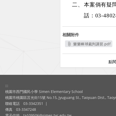
二、
本案倘有疑
話：03-480
相關附件
樂樂棒球裁判講習.pdf
另開新視窗
點
:::
桃園市西門國民小學 Simen Elementary School
桃園市桃園區莒光街15號 No.15, Jyuguang St., Taoyuan Dist., Taoyuan
聯絡電話
03-3342351
|
傳真
03-3347248
電子信箱
ta109506@simes.tyc.edu.tw