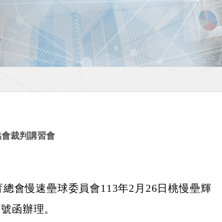
協會裁判講習會
總會慢速壘球委員會113年2月26日桃慢壘輝
26號函辦理。