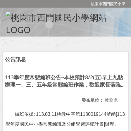
移至網頁之主要內容區位置
:::
桃園市西門國民小學
:::
公告訊息
113學年度常態編班公告~本校預計8/2(五)早上九點
辦理一、三、五年級常態編班作業，歡迎家長蒞臨。
發布單位：
教務處
|
一、編班依據
: 113.03.11
桃教中字第
1130019144
號函
[113
學年度國民中小學常態編班及分組學習評鑑計畫
]
辦理。