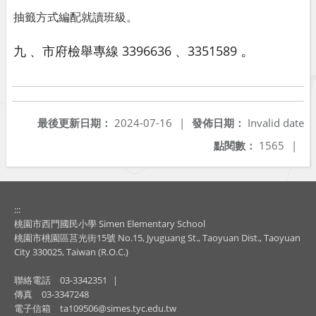
抽籤方式編配就讀班級。
。
九 、市府檢舉專線 3396636 、3351589
最後更新日期：
2024-07-16
|
發佈日期：
Invalid date
點閱數：
1565
|
:::
桃園市西門國民小學 Simen Elementary School
桃園市桃園區莒光街15號 No.15, Jyuguang St., Taoyuan Dist., Taoyuan
City 330025, Taiwan (R.O.C.)
聯絡電話
03-3342351
|
傳真
03-3347248
電子信箱
ta109506@simes.tyc.edu.tw