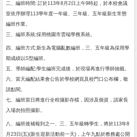
二、編班時間
:
訂於
113
年
8
月
2
日上午
9
時起，於本校會議
室依序辦理
113
學年度一年級、三年級、五年級新生常態
編班作業。
三、編班系統
:
採用桃園市雲端學務系統。
四、編班方式
:
新生為電腦亂數編班，三、五年級為採用學
期成績以
S
型編班。
五、導師編配
:
學生編班完成後，於現場再進行導師抽籤。
六、當天編配結果會公告於學校網頁及校門口公布欄，敬
請點閱。
七、編班當日將進行全程攝影存檔，因涉及個資，請家長
入場勿拍照攝影。
八、編班後補報到之一、三、五年級轉學生，將於
113
年
8
月
23
日
(
五
)(
新生迎新活動前一天
)
，上午九點於教務處公開