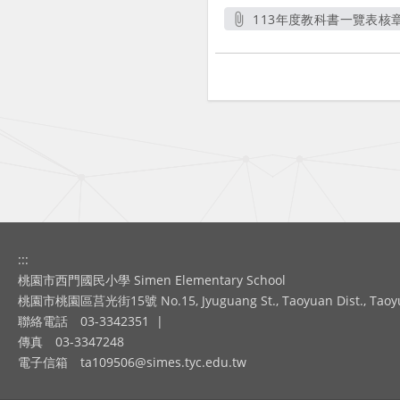
113年度教科書一覽表核章
另開新視窗
:::
桃園市西門國民小學 Simen Elementary School
桃園市桃園區莒光街15號 No.15, Jyuguang St., Taoyuan Dist., Taoyuan
聯絡電話
03-3342351
|
傳真
03-3347248
電子信箱
ta109506@simes.tyc.edu.tw