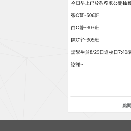
今日早上已於教務處公開抽
張O菖~506班
白O馨~303班
陳O宇~305班
請學生於8/29日返校日7:40
謝謝~
點