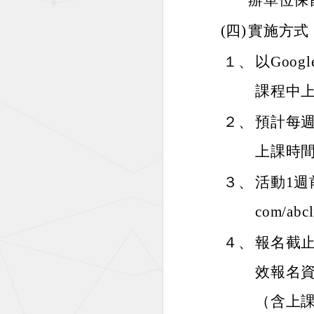
辦單位保
(四)
實施方式
１、
以Goo
課程中
２、
預計每週
上課時間
３、
活動1週前於
com/a
４、
報名截
效報名
（含上