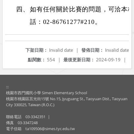
四、
如有任何關於比賽的問題，可洽本
話：02-86761277#210。
下架日期：
Invalid date
|
發佈日期：
Invalid date
點閱數：
554
|
最後更新日期：
2024-09-19
|
:::
桃園市西門國民小學 Simen Elementary School
桃園市桃園區莒光街15號 No.15, Jyuguang St., Taoyuan Dist., Taoyuan
City 330025, Taiwan (R.O.C.)
聯絡電話
03-3342351
|
傳真
03-3347248
電子信箱
ta109506@simes.tyc.edu.tw