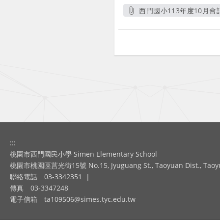
西門國小113年度10月會計
另開新視
:::
桃園市西門國民小學 Simen Elementary School
桃園市桃園區莒光街15號 No.15, Jyuguang St., Taoyuan Dist., Taoyuan
聯絡電話
03-3342351
|
傳真
03-3347248
電子信箱
ta109506@simes.tyc.edu.tw