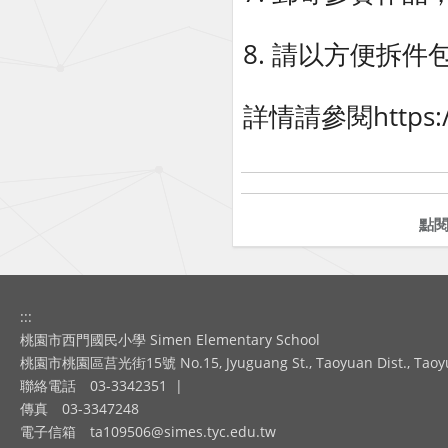
8. 請以方便拆
詳情請參閱https://w
點
:::
桃園市西門國民小學 Simen Elementary School
桃園市桃園區莒光街15號 No.15, Jyuguang St., Taoyuan Dist., Taoyuan
聯絡電話
03-3342351
|
傳真
03-3347248
電子信箱
ta109506@simes.tyc.edu.tw