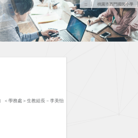
:::
桃園市西門國民小學
：
＜學務處＞生教組長－李美怡