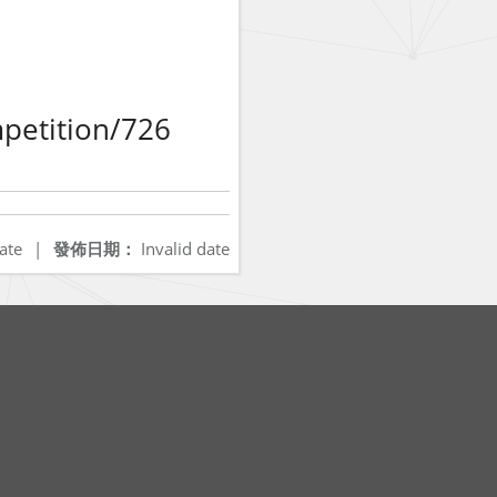
petition/726
ate
|
發佈日期：
Invalid date