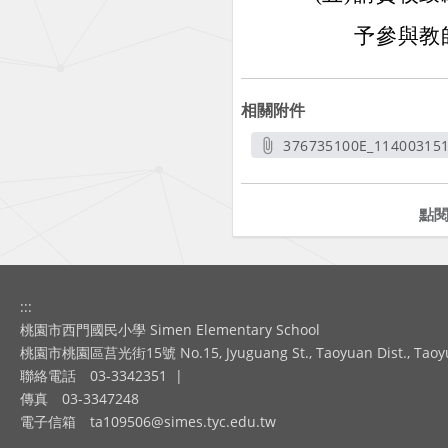
予參與教
相關附件
376735100E_114003151
另開新
點
:::
桃園市西門國民小學 Simen Elementary School
桃園市桃園區莒光街15號 No.15, Jyuguang St., Taoyuan Dist., Taoyuan
聯絡電話
03-3342351
|
傳真
03-3347248
電子信箱
ta109506@simes.tyc.edu.tw