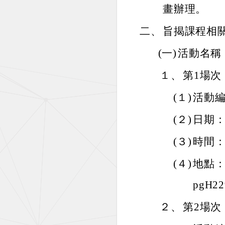
畫辦理。
二、
旨揭課程相
(一)
活動名稱：
１、
第1場次
(１)
活動編號
(２)
日期：
(３)
時間：
(４)
地點：線上
pgH2
２、
第2場次