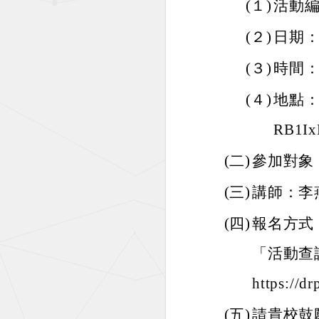
(１)
活動編號
(２)
日期：
(３)
時間：
(４)
地點：線上
RB1I
(二)
參加對象
(三)
講師：李
(四)
報名方式
「活動查
https://
(五)
請貴校鼓