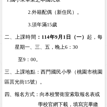
2.
外籍配偶（新住民）。
3.
須年滿
15
歲
二、上課時間
：
114
年
9
月
1
日（一）
起，每
星期一、三、五，晚上
6
：
30
至
9
：
00
。
三、上課地點：西門國民小學（桃園市桃園
區莒光街
15
號）。
四、報名方式：向本校警衛室索取報名表或
學校官網下載，填寫完畢繳