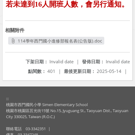
若未達到
16
人開班人數，會另行通知。
相關附件
114學年西門國小進修部報名表(公告版).doc
另開新視窗
下架日期：
Invalid date
|
發佈日期：
Invalid date
點閱數：
401
|
最後更新日期：
2025-05-14
|
:::
桃園市西門國民小學 Simen Elementary School
桃園市桃園區莒光街15號 No.15, Jyuguang St., Taoyuan Dist., Taoyuan
City 330025, Taiwan (R.O.C.)
聯絡電話
03-3342351
|
傳真
03-3347248