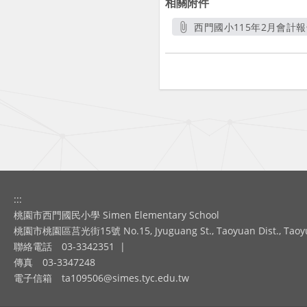
相關附件
西門國小115年2月會計報告
另開新視窗
:::
桃園市西門國民小學 Simen Elementary School
桃園市桃園區莒光街15號 No.15, Jyuguang St., Taoyuan Dist., Taoyuan
聯絡電話
03-3342351
|
傳真
03-3347248
電子信箱
ta109506@simes.tyc.edu.tw