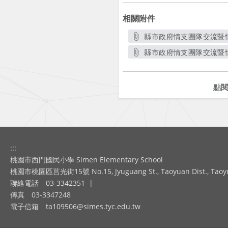
相關附件
縣市政府情支團隊交流暨情
縣市政府情支團隊交流暨情
點
:::
桃園市西門國民小學 Simen Elementary School
桃園市桃園區莒光街15號 No.15, Jyuguang St., Taoyuan Dist., Taoyuan
聯絡電話
03-3342351
|
傳真
03-3347248
電子信箱
ta109506@simes.tyc.edu.tw