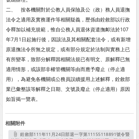
二、 按各機關對於公教人員保險及公（政）務人員退撫
法令之適用及實務運作等相關疑義，歷係由銓敘部以行政
令釋加以補充規範，惟自公務人員退休資遣撫卹法於107
年7月1日起施行後，因該法及其相關配套法令，或有新增
原退撫法令所無之規定，或有部分規定於法制與實務上已
有所變革，致部分解釋因相關法規已有明文、原解釋已無
適用情形，或該部非權管機關等由而應予廢止（停止適
用），為避免各機關或公務員誤續援用上述解釋，銓敘部
業已彙整該等解釋之日期、文號及廢止（停止適用）原因
如旨揭一覽表。
相關附件
銓敘部111年11月24日部退一字第11155118891號令暨