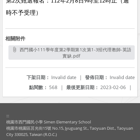
第
次甄選報名：
年
月
日
時至
時止（逾
2
112
2
8
9
12
時不予受理）
相關附件
西門國小111學年度第2學期第1次第1-3招代理教師-英語
實缺.pdf
另開新視窗
下架日期：
Invalid date
|
發佈日期：
Invalid date
點閱數：
568
|
最後更新日期：
2023-02-06
|
:::
桃園市西門國民小學 Simen Elementary School
桃園市桃園區莒光街15號 No.15, Jyuguang St., Taoyuan Dist., Taoyuan
City 330025, Taiwan (R.O.C.)