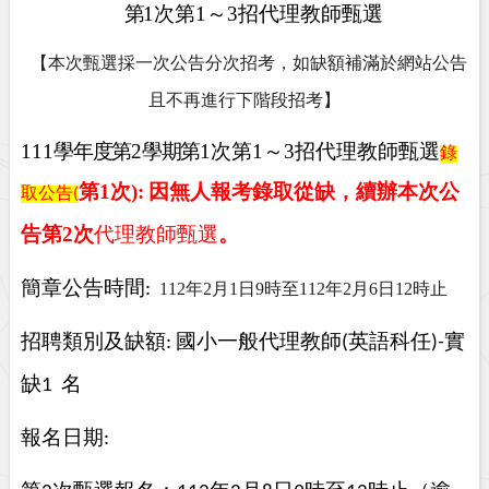
第
1
次第1～3招代理教師甄選
【本次甄選採一次公告分次招考，如缺額補滿於網站公告
且不再進行下階段招考】
111
學年度第
2
學期第
1
次第1～3招代理教師甄選
錄
第1次):
因無人報考錄取從缺，續辦本次公
取公告
(
告第2次
代理教師甄選
。
簡章公告時間
:
112
年2月1日9時至112年2月6日12時止
招聘類別及缺額
國小一般代理教師
英語科任
實
:
(
)-
缺
名
1
報名日期
: