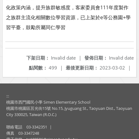
化政策內涵，提升族群敏感度，客家委員會111年度製作
之族群主流化相關數位學習資源，已上架於e等公務園+學
習平臺，鼓勵所屬同仁學習
下架日期：
Invalid date
|
發佈日期：
Invalid date
點閱數：
499
|
最後更新日期：
2023-03-02
|
:::
桃園市西門國民小學 Simen Elementary School
桃園市桃園區莒光街15號 No.15, Jyuguang St., Taoyuan Dist., Taoyuan
City 330025, Taiwan (R.O.C.)
聯絡電話
03-3342351
|
傳真
03-3347248