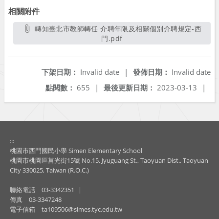
相關附件
轉知臺北市教師轉任 介聘年限及相關個別介聘規定-西
門.pdf
另開新視窗
下架日期：
Invalid date
|
發佈日期：
Invalid date
點閱數：
655
|
最後更新日期：
2023-03-13
|
:::
桃園市西門國民小學 Simen Elementary School
桃園市桃園區莒光街15號 No.15, Jyuguang St., Taoyuan Dist., Taoyuan
City 330025, Taiwan (R.O.C.)
聯絡電話
03-3342351
|
傳真
03-3347248
電子信箱
ta109506@simes.tyc.edu.tw