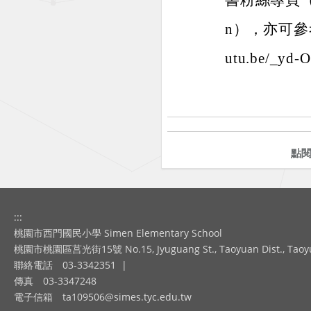
書粉絲專頁（http
n），亦可參考
utu.be/_y
點
:::
桃園市西門國民小學 Simen Elementary School
桃園市桃園區莒光街15號 No.15, Jyuguang St., Taoyuan Dist., Taoyuan
聯絡電話
03-3342351
|
傳真
03-3347248
電子信箱
ta109506@simes.tyc.edu.tw