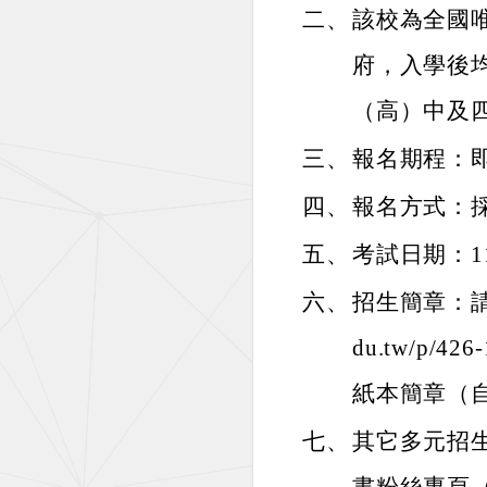
二、
該校為全國
府，入學後
（高）中及
三、
報名期程：即
四、
報名方式：
五、
考試日期：1
六、
招生簡章：請至
du.tw/p/4
紙本簡章（自
七、
其它多元招