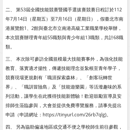
二、 第53屆全國技能競賽暨國手選拔賽競賽日程訂於112
年7月14日（星期五）至7月16日（星期日），假臺北市南
港展覽館1、2館與臺北市立南港高級工業職業學校舉辦，
本次競賽辦理青年組55職類與青少年組13職類，共計68職
類。
三、 本次除可參訪全國規模最大技能賽事外，為強化技能
教育、落實適才揚性，傳遞技能理念並紮根至青年學子，
競賽現場更規劃有「職涯探索森林」、「創客玩轉世
界」、「職訓冒險島」及「技能遊樂園」等活潑趣味的系
列活動，讓學生在此獲得技能新體驗！歡迎鼓勵宣導及安
排師生蒞臨參與，大會並提供免費導覽服務，請事先提出
申請（申請網址：https://tinyurl.com/26rb7qlg)。
四、 另為協助偏遠地區或交通不便之學校師生前往參觀，