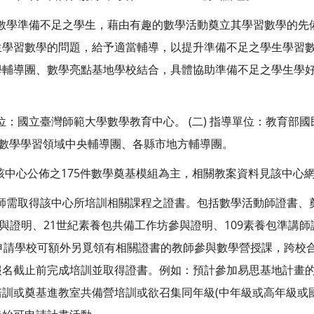
學習數學準備不足之學生，藉由有趣的數學活動奠立其學習數學的先備
學習數學的問題，給予適當輔導，以提升準備不足之學生學習數學的
學輔導團、數學亮點基地學校結合，具體協助準備不足之學生學
單位：國立臺灣師範大學數學教育中心。 (二) 指導單位：教育部國
、數學學習領域中央輔導團、各縣市地方輔導團。
該中心公佈之175件數學奠基模組為主，相關教案資料見該中心
授課教師需取得該中心所培訓相關課程之證書。包括數學活動師證書
參與證明、21世紀素養包共備工作坊參與證明、109素養包準講師
 申請學校可額外另覓領有相關證書的教師參與數學營授課，跨校合作
報名截止前完成培訓並取得證書。例如：預計參加易思基地計畫
訓或奠基進教室共備營培訓或欲召集同年級(中年級或高年級或國