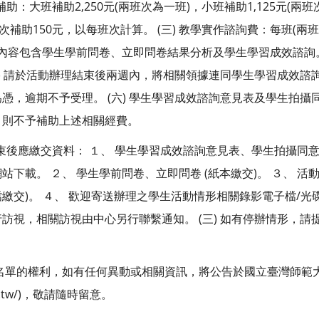
補助：大班補助2,250元(兩班次為一班)，小班補助1,125元(兩班次
次補助150元，以每班次計算。 (三) 教學實作諮詢費：每班(兩
詢內容包含學生學前問卷、立即問卷結果分析及學生學習成效諮詢。
五) 請於活動辦理結束後兩週內，將相關領據連同學生學習成效諮
憑，逾期不予受理。 (六) 學生學習成效諮詢意見表及學生拍攝
，則不予補助上述相關經費。
動結束後應繳交資料： １、 學生學習成效諮詢意見表、學生拍攝同
下載。 ２、 學生學前問卷、立即問卷 (紙本繳交)。 ３、 活
交)。 ４、 歡迎寄送辦理之學生活動情形相關錄影電子檔/光碟。
訪視，相關訪視由中心另行聯繫通知。 (三) 如有停辦情形，請
名單的權利，如有任何異動或相關資訊，將公告於國立臺灣師範
.edu.tw/)，敬請隨時留意。