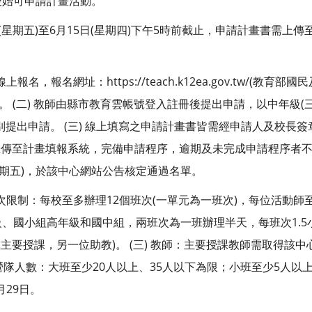
後始可申請計畫活動。
2日(星期五)至6月15日(星期四)下午5時前截止，申請計畫書需
上報名，報名網址：https://teach.k12ea.gov.tw/(
。 (二) 教師由縣市教育雲帳號登入註冊後提出申請，以中年級(
提出申請。 (三) 線上填寫之申請計畫書皆需經申請人及校長簽章，
上傳至計畫填報系統，完備申請程序，逾期及未完成申請程序者不予
(星期五)，於該中心網站公告核定通過名單。
請班次限制：每校至多辦理12個班次(一單元為一班次)，每位活動師至
、國小組高年級和國中組，兩班次為一班辦理半天，每班次1.5
位主要授課，另一位助教)。 (三) 教師：主要授課教師需取得該
 營隊人數：大班至少20人以上、35人以下為限；小班至少5人以上、
月29日。