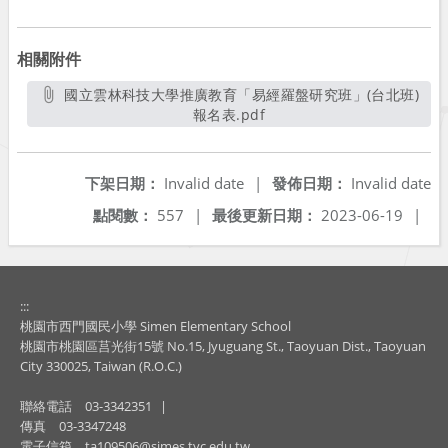
相關附件
國立雲林科技大學推廣教育「易經羅盤研究班」(台北班)
報名表.pdf
另開新視窗
下架日期：
Invalid date
|
發佈日期：
Invalid date
點閱數：
557
|
最後更新日期：
2023-06-19
|
:::
桃園市西門國民小學 Simen Elementary School
桃園市桃園區莒光街15號 No.15, Jyuguang St., Taoyuan Dist., Taoyuan
City 330025, Taiwan (R.O.C.)
聯絡電話
03-3342351
|
傳真
03-3347248
電子信箱
ta109506@simes.tyc.edu.tw