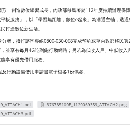
情形，創造數位學習成長，內政部移民署於112年度持續辦理保
或平板服務」，以「學習無距離，數位e起來」為溝通主軸，透過
住民打造數位新生活。
分者，撥打諮詢專線0800-030-068完成預約或至內政部移民
府，並享有每月4G吃到飽行動網路；另若為低收入戶、中低收入
並能享有優先借用服務。
報及行動設備借用申請書電子檔各1份供參。
59_ATTACH1.odt
376735100E_1120069359_ATTACH2.png
新視窗
另開新視窗
59_ATTACH3.pdf
新視窗