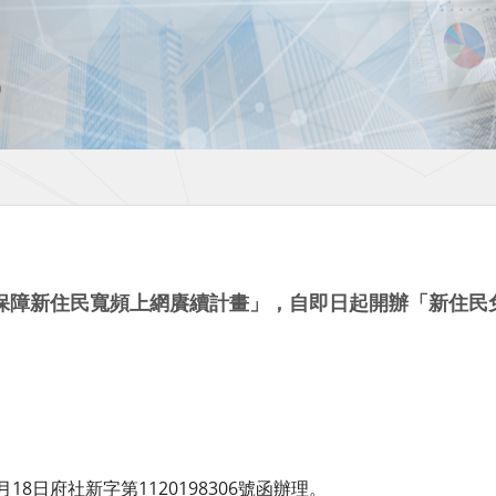
保障新住民寬頻上網賡續計畫」，自即日起開辦「新住民
月18日府社新字第1120198306號函辦理。