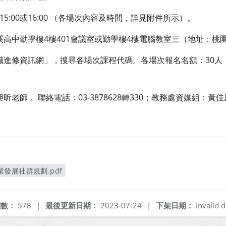
至15:00或16:00 （各場次內容及時間，詳見附件所示）。
溪高中勤學樓4樓401會議室或勤學樓4樓電腦教室三（地址：桃園
職進修資訊網」，搜尋各場次課程代碼。各場次報名名額：30人，
老師， 聯絡電話：03-3878628轉330；教務處資媒組：黃佳
發展社群規劃.pdf
新視窗
閱數：
578
|
最後更新日期：
2023-07-24
|
下架日期：
Invalid d