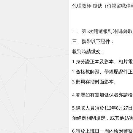
代理教師
虛缺（侍親留職停
-
二、
第
次甄選報到時間
錄取
5
:
三、攜帶以下證件：
報到時請繳交：
1.身分證正本及影本、相片
2.合格教師證、學經歷證件
3.郵局存摺封面影本。
4.
眷屬如有需加健保者亦請檢
5.
錄取人員
須於
年
月
日
112
8
27
治條例相關規定，或其他妨
6.
請於上班日一周內檢附警察