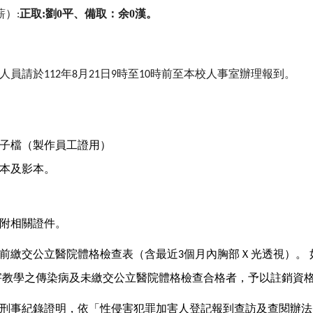
薪）
正取:劉0平、備取：余0漢。
:
人員請於
年
月
日
時至
時前
至本校人事室辦理報到。
112
8
21
9
10
電子檔（製作員工證用）
正本及影本。
附相關證件。
前繳交公立醫院體格檢查表（含最近
個月內胸部Ｘ光透視）。
3
害教學之傳染病及未繳交公立醫院體格檢查合格者，予以註銷資
刑事紀錄證明，依「性侵害犯罪加害人登記報到查訪及查閱辦法