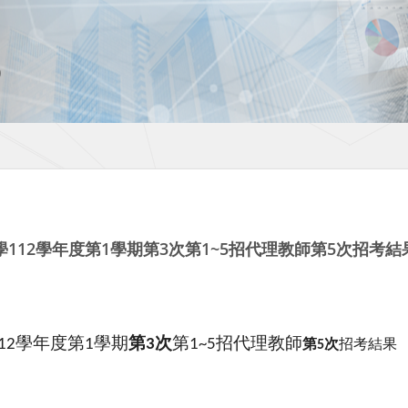
112學年度第1學期第3次第1~5招代理教師第5次招考結
學年度第
學期
第
次
第
招代理教師
12
1
3
1~5
第
次
招考結果
5