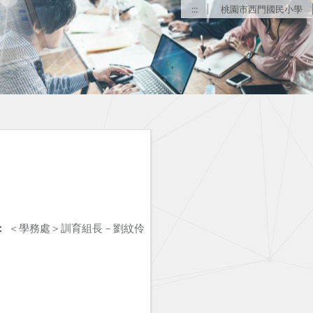
:::
桃園市西門國民小學
：
＜學務處＞訓育組長－劉紋伶