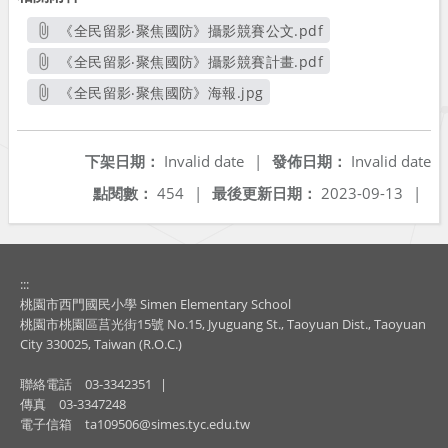
《全民留影‧聚焦國防》攝影競賽公文.pdf
另開新視窗
《全民留影‧聚焦國防》攝影競賽計畫.pdf
另開新視窗
《全民留影‧聚焦國防》海報.jpg
另開新視窗
下架日期：
Invalid date
|
發佈日期：
Invalid date
點閱數：
454
|
最後更新日期：
2023-09-13
|
:::
桃園市西門國民小學 Simen Elementary School
桃園市桃園區莒光街15號 No.15, Jyuguang St., Taoyuan Dist., Taoyuan
City 330025, Taiwan (R.O.C.)
聯絡電話
03-3342351
|
傳真
03-3347248
電子信箱
ta109506@simes.tyc.edu.tw