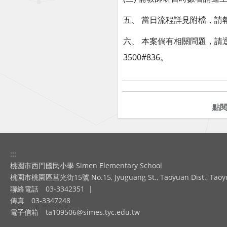
五、 當日流程詳見附檔，請報
六、 本案倘有相關問題，請
3500#836。
點
:::
桃園市西門國民小學 Simen Elementary School
桃園市桃園區莒光街15號 No.15, Jyuguang St., Taoyuan Dist., Taoyuan
聯絡電話
03-3342351
|
傳真
03-3347248
電子信箱
ta109506@simes.tyc.edu.tw