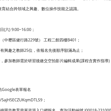
教育結合跨領域之興趣、數位操作技能之認識。
六) 9:00~16:00；
（中壢區健行路229號） 工程二館四樓B401；
學校有興趣之教師25位，依報名先後順序額滿為止；
免費，參加教師需於研習後繳交空拍影片編輯成果(課程含實作指導
Google表單報名
le/5ajH5ECZUKqmDTLS9；
桃園市教育發展資源入口網報名，查詢活動編號 J00018-231000