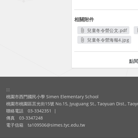
相關附件
兒童冬令營公文.pdf
另開新視窗
兒童冬令營海報4.jpg
另開新視窗
點
:::
桃園市西門國民小學 Simen Elementary School
桃園市桃園區莒光街15號 No.15, Jyuguang St., Taoyuan Dist., Taoyuan
聯絡電話
03-3342351
|
傳真
03-3347248
電子信箱
ta109506@simes.tyc.edu.tw