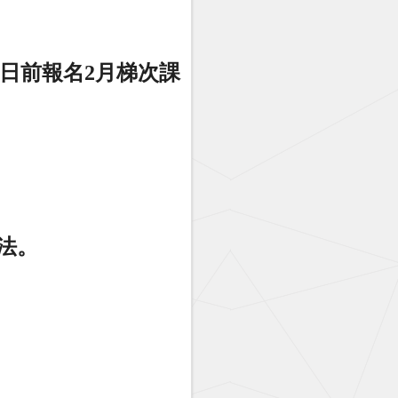
5日前報名2月梯次課
法。