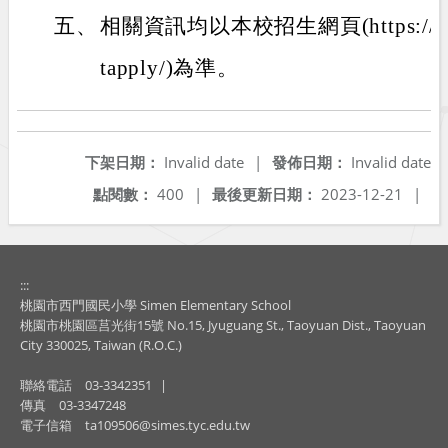
五、
相關資訊均以本校招生網頁(https://exam
tapply/)為準。
下架日期：
Invalid date
|
發佈日期：
Invalid date
點閱數：
400
|
最後更新日期：
2023-12-21
|
:::
桃園市西門國民小學 Simen Elementary School
桃園市桃園區莒光街15號 No.15, Jyuguang St., Taoyuan Dist., Taoyuan
City 330025, Taiwan (R.O.C.)
聯絡電話
03-3342351
|
傳真
03-3347248
電子信箱
ta109506@simes.tyc.edu.tw