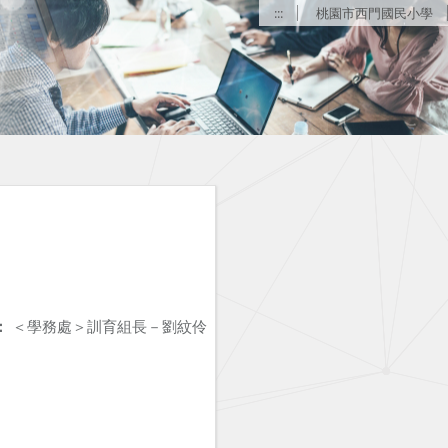
:::
桃園市西門國民小學
：
＜學務處＞訓育組長－劉紋伶