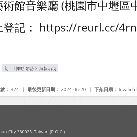
術館音樂廳 (桃園市中壢區中
 https://reurl.cc/4r
《悸動·歌詠》海報.jpg
另開新視窗
閱數：
324
|
最後更新日期：
2024-06-20
|
下架日期：
Invalid d
 City 330025, Taiwan (R.O.C.)