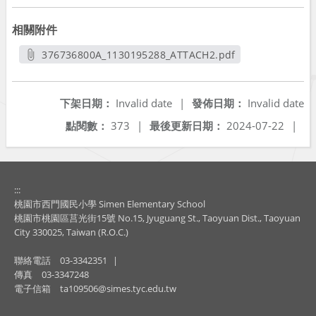
相關附件
376736800A_1130195288_ATTACH2.pdf
另開新視窗
下架日期：
Invalid date
|
發佈日期：
Invalid date
點閱數：
373
|
最後更新日期：
2024-07-22
|
:::
桃園市西門國民小學 Simen Elementary School
桃園市桃園區莒光街15號 No.15, Jyuguang St., Taoyuan Dist., Taoyuan
City 330025, Taiwan (R.O.C.)
聯絡電話
03-3342351
|
傳真
03-3347248
電子信箱
ta109506@simes.tyc.edu.tw