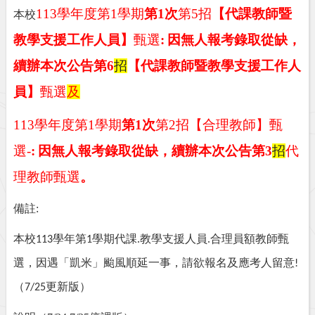
113
學年度第
1
學期
第
1
次
第
5
招
【代課教師暨
本校
教學支援工作人員】
甄選
:
因無人報考錄取從缺，
續辦本次公告第6
招
【代課教師暨教學支援工作人
員】
甄選
及
113
學年度第
1
學期
第
1
次
第
2
招【合理教師】甄
選
-
:
因無人報考錄取從缺，續辦本次公告第3
招
代
理教師甄選
。
備註:
本校
學年第
學期代課
教學支援人員
合理員額教師甄
113
1
.
.
選，因遇「
凱米」
颱風順延一事，請欲報名及應考人留意
!
（
更新版）
7/25