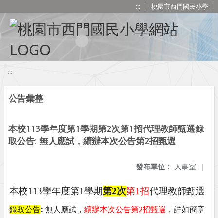
移至網頁之主要內容區位置
:::
桃園市西門國民小學
:::
公告彙整
本校113學年度第1學期第2次第1招代理教師甄選錄
取公告: 無人應試，續辦本次公告第2招甄選
發布單位：
人事室
|
本校
113
學年度第
1
學期
第
2
次
第
1
招
代理教師甄選
:
錄取公告
無人應試，
續辦本次公告第2招甄選
，詳如簡章