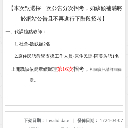
【本次甄選採一次公告分次招考，如缺額補滿將
於網站公告且不再進行下階段招考】
一、代課鐘點教師：
1.
社會-餘缺額2名
2.
原住民語教學支援工作人員-原住民語-阿美族語1名
第
16
次
招考，
上開職缺依簡章續辦理
相關資訊請詳閱簡
。
章
下架日期：
Invalid date
|
發佈日期：
1724-04-07