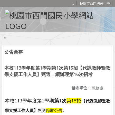
移至網頁之主要內容區位置
:::
桃園市西門國民小學
:::
公告彙整
本校113學年度第1學期第1次第15招【代課教師暨教
學支援工作人員】甄選，續辦理第16次招考
發布單位：
教務處
|
本校
113
學年度第
1
學期
第
1
次
第
15
招
【代課教師暨教
:
學支援工作人員】
甄選
錄取公告