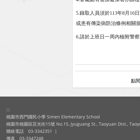
5.
錄取人員須於113年8月1
或患有傳染病防治條例相關
6.
請於上班日一周內檢附警察
點
:::
桃園市西門國民小學 Simen Elementary School
桃園市桃園區莒光街15號 No.15, Jyuguang St., Taoyuan Dist., Taoyuan
聯絡電話
03-3342351
|
傳真
03-3347248