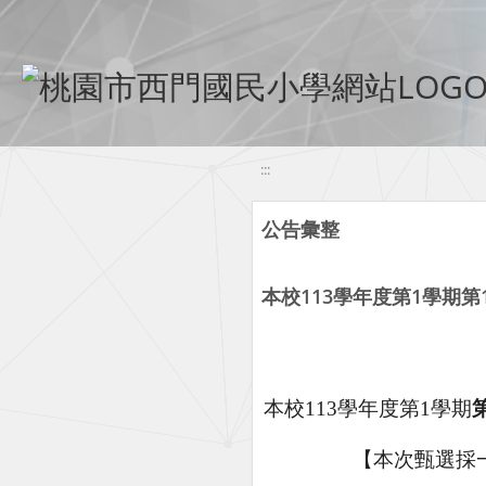
移至網頁之主要內容區位置
:::
公告彙整
本校113學年度第1學期
本校
113
學年度第
1
學期
【本次甄選採