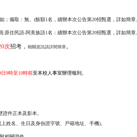
0如；備取：無。(餘額1名，續辦本次公告第20招甄選，詳如簡章
:原住民語-阿美族語1名：續辦本次公告第20招甄選，詳如簡章
20
次
招考，
。
相關資訊請詳閱簡章
9
日
9
時至
10
時前
至本校人事室辦理報到。
經歷證件正本及影本。
處寫上姓名、生日及身份證字號、戶籍地址、手機)。
附相關證件。