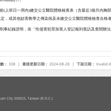
6日前(上班日一周內)繳交公立醫院體格檢查表（含最近3個月內胸
規定，或其他妨害教學之傳染病及未繳交公立醫院體格檢查合格
刑事紀錄證明，依「性侵害犯罪加害人登記報到查訪及查閱辦法
閱數：
338
|
最後更新日期：
2024-08-28
|
下架日期：
Invalid d
 City 330025, Taiwan (R.O.C.)