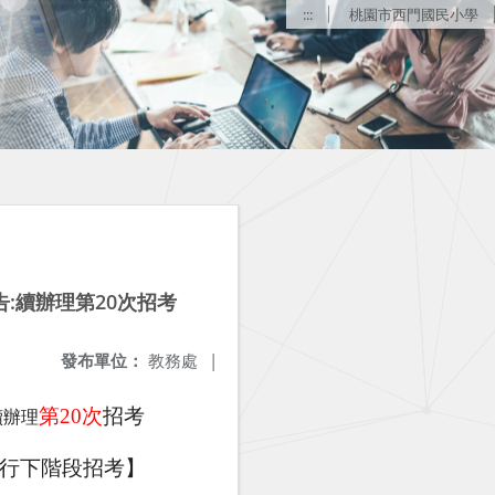
:::
桃園市西門國民小學
:續辦理第20次招考
發布單位：
教務處
|
第
20
次
招考
續辦理
行下階段招考】