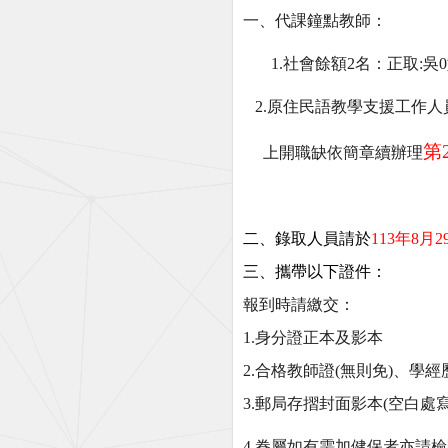
一、代課鐘點教師：
1.
社會餘額2名：正取:吳
2.
原住民語教學支援工作人員
第
上開職缺依簡章續辦理
二、錄取人員請於
113
年
8
月
2
三、攜帶以下證件：
報到時請繳交：
1.身分證正本及影本
2.合格教師證(無則免)、學
3.郵局存摺封面影本(空白
4.
眷屬如有需加健保者亦請檢