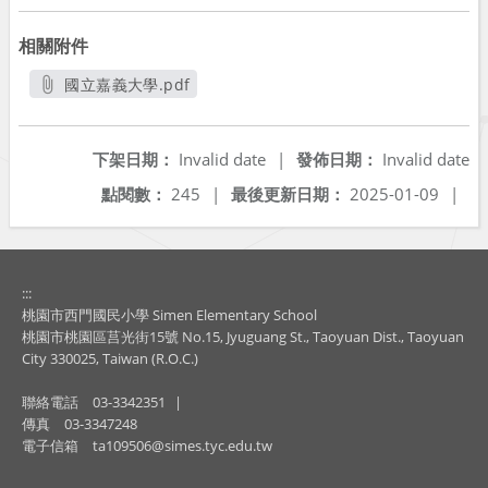
相關附件
國立嘉義大學.pdf
另開新視窗
下架日期：
Invalid date
|
發佈日期：
Invalid date
點閱數：
245
|
最後更新日期：
2025-01-09
|
:::
桃園市西門國民小學 Simen Elementary School
桃園市桃園區莒光街15號 No.15, Jyuguang St., Taoyuan Dist., Taoyuan
City 330025, Taiwan (R.O.C.)
聯絡電話
03-3342351
|
傳真
03-3347248
電子信箱
ta109506@simes.tyc.edu.tw