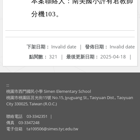
本案聯絡人：南美國小許有君教師，電話
分機103。
下架日期：
Invalid date
|
發佈日期：
Invalid date
點閱數：
321
|
最後更新日期：
2025-04-18
|
:::
桃園市西門國民小學 Simen Elementary School
桃園市桃園區莒光街15號 No.15, Jyuguang St., Taoyuan Dist., Taoyuan
City 330025, Taiwan (R.O.C.)
聯絡電話
03-3342351
|
傳真
03-3347248
電子信箱
ta109506@simes.tyc.edu.tw