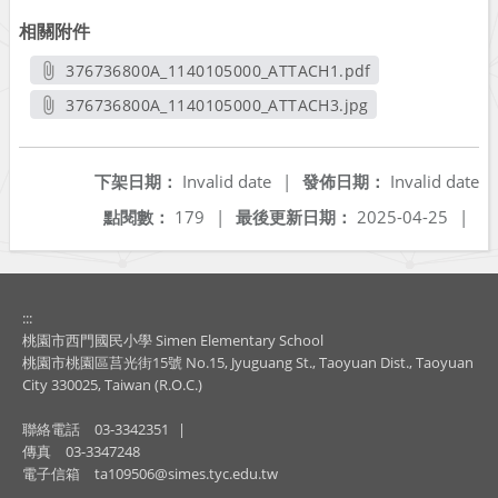
相關附件
376736800A_1140105000_ATTACH1.pdf
另開新視窗
376736800A_1140105000_ATTACH3.jpg
另開新視窗
下架日期：
Invalid date
|
發佈日期：
Invalid date
點閱數：
179
|
最後更新日期：
2025-04-25
|
:::
桃園市西門國民小學 Simen Elementary School
桃園市桃園區莒光街15號 No.15, Jyuguang St., Taoyuan Dist., Taoyuan
City 330025, Taiwan (R.O.C.)
聯絡電話
03-3342351
|
傳真
03-3347248
電子信箱
ta109506@simes.tyc.edu.tw