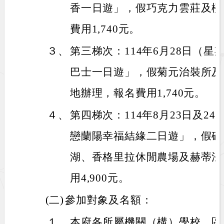
香一日遊」，假巧克力雲莊及橙
費用1,740元。
３、
第三梯次：114年6月28日（
巴士一日遊」，假菊元治裝所及T 
地辦理，報名費用1,740元。
４、
第四梯次：114年8月23日及2
戀蘭陽幸福結緣二日遊」，假礁
湖、香格里拉休閒農場及赫蒂法
用4,900元。
(二)
參加對象及名額：
１、
本府各所屬機關（構）學校、區