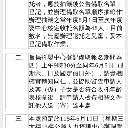
托者，應於抽籤後公告備取名單；
登記，並辦理備取名單順序抽籤作
辦理抽籤之當年度8月1日至次年度7
嬰中心核定收托名額為48人，目前
數名，無應辦理退托之兒童，爰本
登記備取作業。
二、
旨揭托嬰中心登記備取報名期間為11
四）上午9時30分至同年6月5日（
期六、日及國定假日外），請貴機
確實轉知同仁，並協助審查申請人
及其（孫）子女是否符合收托年齡
表核章後，請申請人檢齊相關文件
託他人送（寄）達本處。
三、
本處預定於115年6月10日（星期
大樓13樓公務人力培訓中心辦理旨