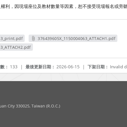
之權利，因現場座位及教材數量等因素，恕不接受現場報名或旁
3_print.pdf
376439605X_1150004063_ATTACH1.pdf
視窗
另開新視窗
63_ATTACH2.pdf
新視窗
閱數：
133
|
最後更新日期：
2026-06-15
|
下架日期：
Invalid d
 City 330025, Taiwan (R.O.C.)