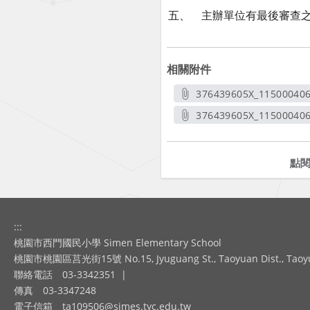
五、 主辦單位有最後審查
相關附件
376439605X_115000406
另開新
376439605X_11500040
另開
點
:::
桃園市西門國民小學 Simen Elementary School
桃園市桃園區莒光街15號 No.15, Jyuguang St., Taoyuan Dist., Taoyuan
聯絡電話
03-3342351
|
傳真
03-3347248
電子信箱
ta109506@simes.tyc.edu.tw