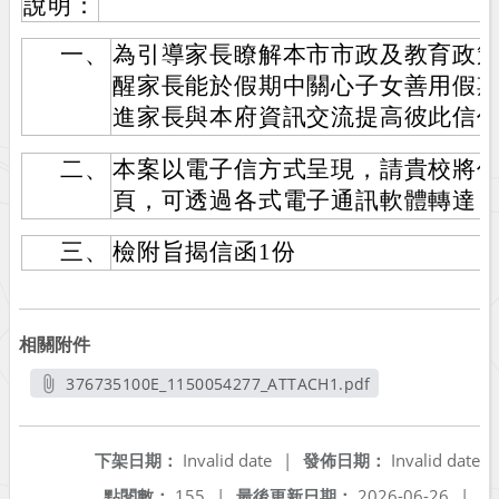
說明：
一、
為引導家長瞭解本市市政及教育政
醒家長能於假期中關心子女善用假
進家長與本府資訊交流提高彼此信
二、
本案以電子信方式呈現，請貴校將
頁，可透過各式電子通訊軟體轉達
三、
檢附旨揭信函1份
相關附件
376735100E_1150054277_ATTACH1.pdf
另開新視窗
下架日期：
Invalid date
|
發佈日期：
Invalid date
點閱數：
155
|
最後更新日期：
2026-06-26
|