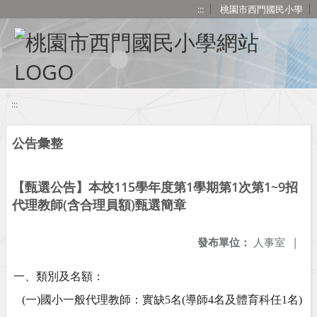
移至網頁之主要內容區位置
:::
桃園市西門國民小學
:::
公告彙整
【甄選公告】本校115學年度第1學期第1次第1~9招
代理教師(含合理員額)甄選簡章
發布單位：
人事室
|
一、類別及名額：
(
一
)
國小一般代理教師：實缺
5
名
(
導師
4
名及體育科任
1
名
)