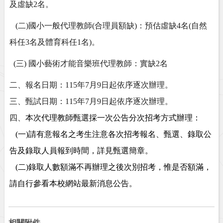
及虛缺
2
名。
(
二
)
國小一般代理教師
(
合理員額缺
)
：預估虛缺
4
名
(
自然
科任
3
名及體育科任
1
名
)
。
(
三
)
國小藝術才能音樂班代理教師：實缺
2
名
二、報名日期：
115
年
7
月
9
日起依序逐次辦理。
三、甄試日期：
115
年
7
月
9
日起依序逐次辦理。
四、
本次代理教師甄選採一次公告分次招考方式辦理：
(
一
)
請有意報名之考生注意各次招考報名、甄選、錄取公
告及錄取人員報到時間，詳見甄選簡章。
(
二
)
錄取人數額滿不再辦理之後次別招考，惟是否額滿，
請自行參看本校網站最新消息公告。
相關附件