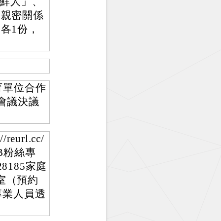
新鮮人」、
「親密關係
各1份，
育單位合作
會議決議
rl.cc/
B粉絲專
185家庭
室（預約
媒合專業人員透