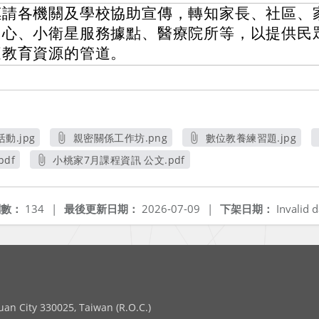
惠請各機關及學校協助宣傳，轉知家長、社區、
中心、小衛星服務據點、醫療院所等，以提供民
庭教育資源的管道。
.jpg
親密關係工作坊.png
數位教養練習題.jpg
另開新視窗
另開新視窗
df
小桃家7月課程資訊 公文.pdf
另開新視窗
閱數：
134
|
最後更新日期：
2026-07-09
|
下架日期：
Invalid d
 City 330025, Taiwan (R.O.C.)