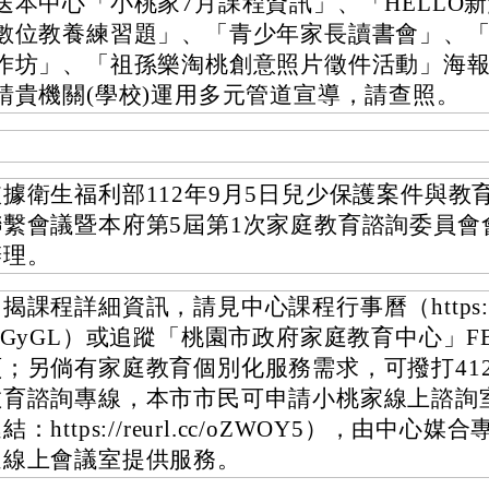
送本中心「小桃家7月課程資訊」、「HELLO
數位教養練習題」、「青少年家長讀書會」、
作坊」、「祖孫樂淘桃創意照片徵件活動」海報
請貴機關(學校)運用多元管道宣導，請查照。
依據衛生福利部112年9月5日兒少保護案件與教
聯繫會議暨本府第5屆第1次家庭教育諮詢委員會
辦理。
揭課程詳細資訊，請見中心課程行事曆（https://reu
xlGyGL）或追蹤「桃園市政府家庭教育中心」F
頁；另倘有家庭教育個別化服務需求，可撥打4128
教育諮詢專線，本市市民可申請小桃家線上諮詢
結：https://reurl.cc/oZWOY5），由中心
過線上會議室提供服務。