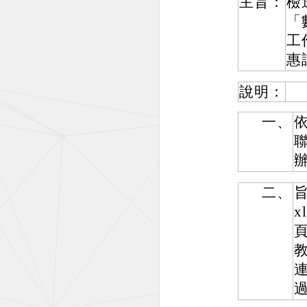
主旨：
檢
「
工
惠
說明：
一、
二、
旨
連